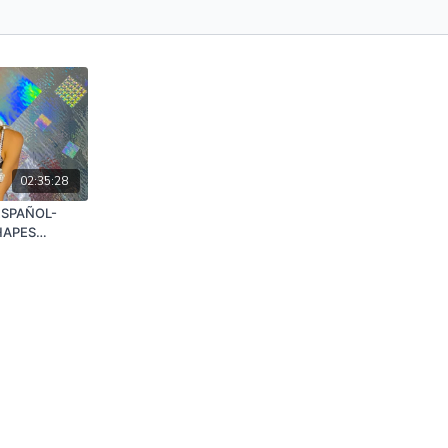
02:35:28
ESPAÑOL-
HAPES
NTES) 7/11